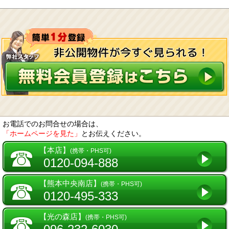
お電話でのお問合せの場合は、
「ホームページを見た」
とお伝えください。
☎
【本店】
(携帯・PHS可)
0120-094-888
☎
【熊本中央南店】
(携帯・PHS可)
0120-495-333
☎
【光の森店】
(携帯・PHS可)