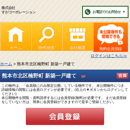
株式会社
すがコーポレーション
お電話でのお問合せ
▼
ホーム
物件検索
会社概要
無料会員登録
ログインはこちら≫
ホーム
> 熊本市北区楠野町 新築一戸建て
熊本市北区楠野町 新築一戸建て
UP
この物件は、「会員様にのみ限定公開」している物件です。 未公開物件につき、
詳細情報の閲覧には会員ログインが必要です。(右上の▼ボタンからログインして
ください)
未公開物件を閲覧・資料請求するには会員登録(無料)が必要です。 まだ会員登録
をしていない方は、簡単に会員登録ができますので是非ご登録ください。