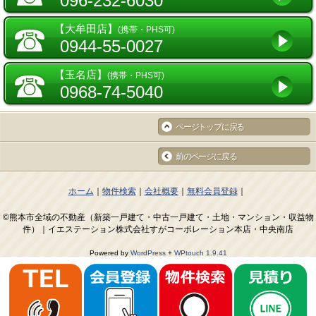
096-232-6030
☎
【大牟田店】
(携帯・PHS可)
0944-55-0027
☎
【玉名店】
(携帯・PHS可)
0968-74-5040
ページトップに戻る
前のページに戻る
ホーム
物件検索
会社概要
無料会員登録
©熊本市全域の不動産（新築一戸建て・中古一戸建て・土地・マンション・収益物
件）｜イエステーション株式会社すがコーポレーション本店・中央南店
Powered by
WordPress
+
WPtouch 1.9.41