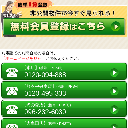
お電話でのお問合せの場合は、
「ホームページを見た」
とお伝えください。
☎
【本店】
(携帯・PHS可)
0120-094-888
☎
【熊本中央南店】
(携帯・PHS可)
0120-495-333
☎
【光の森店】
(携帯・PHS可)
096-232-6030
☎
【大牟田店】
(携帯・PHS可)